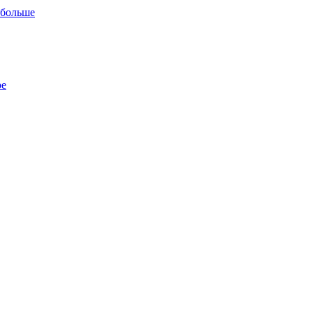
 больше
ре