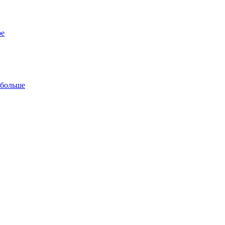
ре
 больше