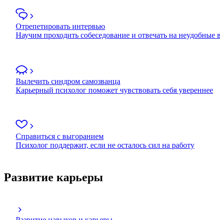
Отрепетировать интервью
Научим проходить собеседование и отвечать на неудобные
Вылечить синдром самозванца
Карьерный психолог поможет чувствовать себя увереннее
Справиться с выгоранием
Психолог поддержит, если не осталось сил на работу
Развитие карьеры
Развитие навыков и карьеры