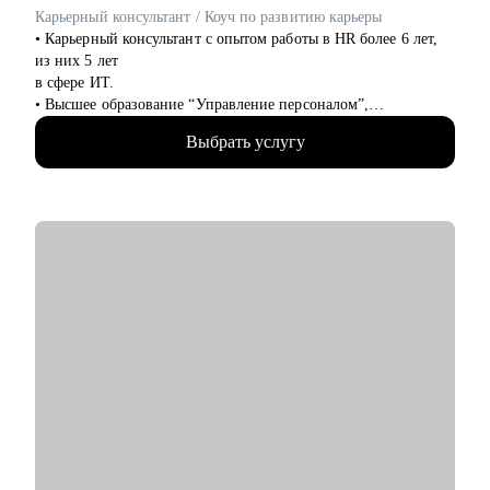
Карьерный консультант / Коуч по развитию карьеры
• Карьерный консультант с опытом работы в HR более 6 лет,
из них 5 лет
в сфере ИТ.
• Высшее образование “Управление персоналом”,
профессиональная
Выбрать услугу
переподготовка по программе “Карьерный коучинг”.
• За время работы в HR рассмотрела более 6000 резюме и
приняла на работу
более 150 человек.
• Умею видеть в людях таланты: 30% кандидатов, принятых
мной на должность
специалистов в течение 2х лет стали руководителями.
• 180+ часов консультаций по подготовке резюме, помощи в
выборе карьерного
вектора и подготовке к собеседованию для специалистов IT-
сферы.
• Успешный опыт трудоустройства клиентов в крупные IT-
компании (Яндекс, ЦФТ, Тензор и др.)
• Специализируюсь на переходе в IT из других сфер. Хорошо
понимаю, какие из
имеющихся навыков можно применить сейчас, а чему можно