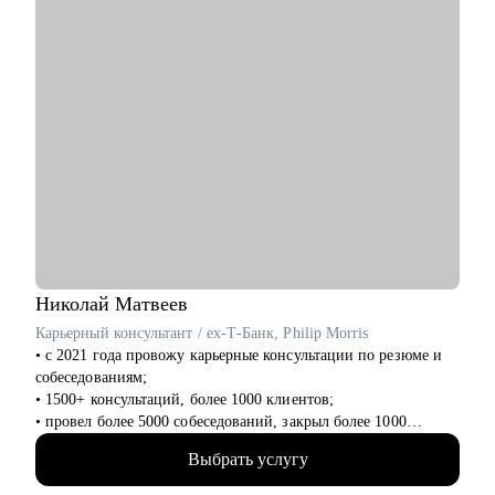
Кому могу помочь:
Буду полезна специалистам, экспертам, топ-менеджерам
среднего звена
при смене деятельности, перерыве в карьере, в том числе
продолжительный, поиске первой работы в таких сферах как:
• Административный персонал
• Управление персоналом
• Страхование
• Продажи / Услуги
• Информационные технологии
Мой подход в работе – не делаю за вас, делаю вместе с вами.
Николай
Матвеев
Карьерный консультант / ex-Т-Банк, Philip Morris
• с 2021 года провожу карьерные консультации по резюме и
собеседованиям;
• 1500+ консультаций, более 1000 клиентов;
• провел более 5000 собеседований, закрыл более 1000
вакансий, в том числе и вакансии уровня СЕО-1;
Выбрать услугу
• с нуля выстроил ротацию внутри Т-Банка;
• был первым HR проекта IQOS в России. Сформировал