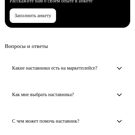
Расскажите нам о своем опыте в анкете
Заполнить анкету
Вопросы и ответы
Какие наставники есть на маркетплейсе?
Карьерные наставники — это HR-
специалисты, карьерные консультанты,
Как мне выбрать наставника?
психологи, резюмерайтеры и менторы.
Умный поиск поможет в три клика выбрать
Менторы работают в ИТ, дизайне, других
наставника для достижения вашей цели.
С чем может помочь наставник?
узкоспециализированных сферах. Они
помогут прокачать навыки, построить