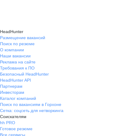
навыки, повышая шансы на успешное
текущем месте работы и о том, кому он будет
Репетиция собеседования на карьерном
трудоустройство.
полезен, с какими запросами работает.
маркетплейсе hh.ru проходит онлайн
Вы точно найдёте того, кто вам нужен!
в формате тренировки с карьерным экспертом,
HeadHunter
который моделирует интервью и дает
Размещение вакансий
Поиск по резюме
обратную связь по вашим ответам.
О компании
Наши вакансии
Реклама на сайте
Требования к ПО
Безопасный HeadHunter
HeadHunter API
Партнерам
Инвесторам
Каталог компаний
Поиск по вакансиям в Горхоне
Сетка: соцсеть для нетворкинга
Соискателям
hh PRO
Готовое резюме
Все сервисы