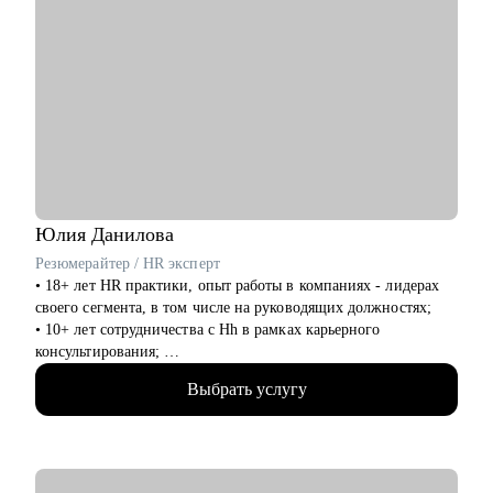
Юлия
Данилова
Резюмерайтер / HR эксперт
• 18+ лет HR практики, опыт работы в компаниях - лидерах
своего сегмента, в том числе на руководящих должностях;
• 10+ лет сотрудничества с Hh в рамках карьерного
консультирования;
• 3000+ составленных резюме для специалистов различного
Выбрать услугу
уровня и специализации;
• 500+ продуктивных карьерных консультаций, подготовки к
интервью и самопрезентации.
С чем помогу: