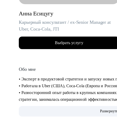
Анна Есицугу
Карьерный консультант / ex-Senior Manager at
Uber, Coca-Cola, JTI
Выбрать услугу
Обо мне
• Эксперт в продуктовой стратегии и запуску новы
• Работала в Uber (США), Coca-Cola (Европа и Россия
• Разносторонний опыт работы в крупных компаниях: запускала новые продукты, составляла
стратегии, занималась операционной эффективность
• Лидировала запуск quick commerce продукта в США «Uber Eats Market», а также создала сеть
Развернут
дарксторов для линии косметики Дженнифер Энистон