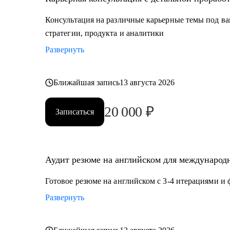
Кому могу помочь:
Консультация на различные карьерные темы под ва
Мои консультации подойдут тем, кто:
стратегии, продукта и аналитики
• Хочет найти работу в IT, FMCG, e-commerce на позиц
Развернуть
Product Management, Project Management
• Планирует переехать в Европу или США или уже и
• Думает об иммиграции в США по визе талантов О1
Ближайшая запись
13 августа 2026
• Хочет поступить в топовые бизнес школы в Европе
20 000
₽
Записаться
Аудит резюме на английском для международн
Готовое резюме на английском с 3-4 итерациями и
Развернуть