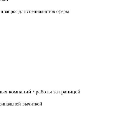
ш запрос для специалистов сферы
иях: Analytics, Strategy & Ops, Go-To-Market,
щет там работу
 / ЕВ1-А
ых компаний / работы за границей
 финальной вычиткой