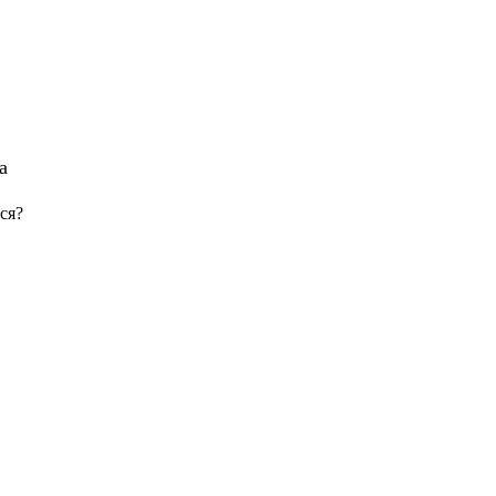
а
ся?