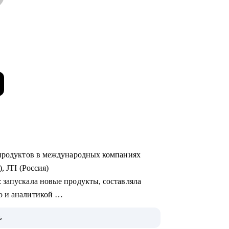
х продуктов в международных компаниях
), JTI (Россия)
ю и аналитикой
ь
 на Uber Eats