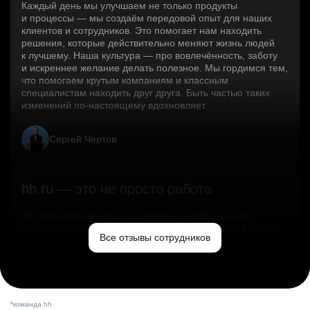
Каждый день мы улучшаем не только продукты
и процессы — мы создаём передовой опыт для наших
клиентов и сотрудников. Это помогает нам находить
решения, которые действительно меняют жизнь людей
к лучшему. Наша культура — про вовлечённость, заботу
и искреннее желание делать полезное. Мы гордимся тем,
что помогаем крутым компаниям и классным
специалистам находить друг друга. Быть частью таких
изменений по‑настоящему вдохновляет.
Сергей Чертов
hh.ru — это не просто работа
Это эмпатичные люди, заслуженные победы и дух
свободы. Мы помогаем миру и создаём лучший сервис
Все отзывы сотрудников
по поиску работы в стране.
Ольга Емельянова
*команда hh