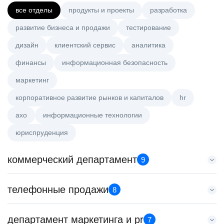
все отделы
продукты и проекты
разработка
развитие бизнеса и продажи
тестирование
дизайн
клиентский сервис
аналитика
финансы
информационная безопасность
маркетинг
корпоративное развитие рынков и капиталов
hr
axo
информационные технологии
юриспруденция
коммерческий департамент
9
Key Account Manager (EdTech)
телефонные продажи
8
HeadHunter::Коммерческий департамент
7 авг. 2026
Менеджер по продажам B2B
департамент маркетинга и pr
150000 ₽
7