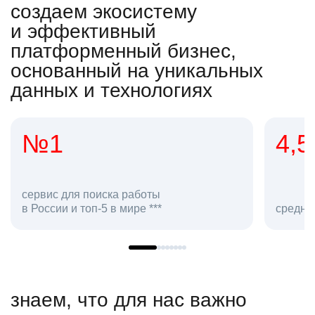
создаем экосистему
и эффективный
платформенный бизнес,
основанный на уникальных
данных и технологиях
4,5
2
сотр
средняя оценка hh.ru как работодателя **
в hh.
знаем, что для нас важно