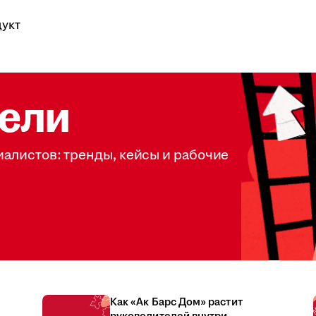
укт
ели
иалистов: тренды, кейсы и рабочие
Как «Ак Барс Дом» растит