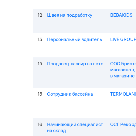
12
Швея на подработку
BEBAKIDS
13
Персональный водитель
LIVE GROU
14
Продавец-кассир на лето
ООО Бристо
магазинов,
в магазине
15
Сотрудник бассейна
TERMOLAN
16
Начинающий специалист
ОСГ Рекор
на склад