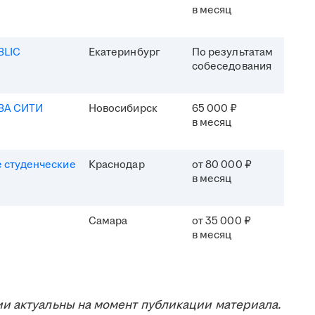
в месяц
BLIC
Екатеринбург
По результатам
собеседования
ВА СИТИ
Новосибирск
65 000 ₽
в месяц
 студенческие
Краснодар
от 80 000 ₽
в месяц
Самара
от 35 000 ₽
в месяц
и актуальны на момент публикации материала.