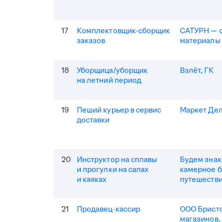
17
Комплектовщик-сборщик
САТУРН — 
заказов
материалы
18
Уборщица/уборщик
Взлёт, ГК
на летний период
19
Пеший курьер в сервис
Маркет Де
доставки
20
Инструктор на сплавы
Будем зна
и прогулки на сапах
камерное 
и каяках
путешеств
21
Продавец-кассир
ООО Бристо
магазинов,