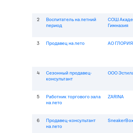
2
Воспитатель на летний
СОШ Акаде
период
Гимназия
3
Продавец на лето
АО ГЛОРИ
4
Сезонный продавец-
ООО Эстила
консультант
5
Работник торгового зала
ZARINA
на лето
6
Продавец-консультант
SneakerBo
на лето