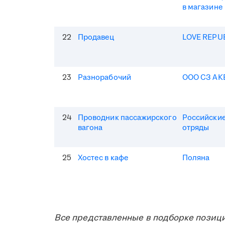
в магазине
22
Продавец
LOVE REPU
23
Разнорабочий
ООО СЗ АК
24
Проводник пассажирского
Российские
вагона
отряды
25
Хостес в кафе
Поляна
Все представленные в подборке позици