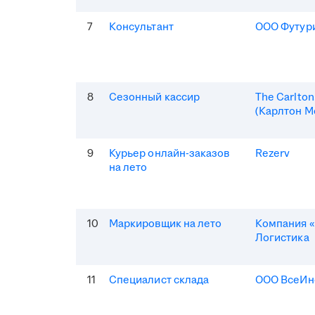
7
Консультант
ООО Футур
8
Сезонный кассир
The Carlto
(Карлтон М
9
Курьер онлайн-заказов
Rezerv
на лето
10
Маркировщик на лето
Компания «
Логистика
11
Специалист склада
ООО ВсеИн