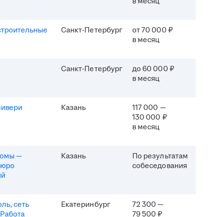
в месяц
строительные
Санкт-Петербург
от 70 000 ₽
в месяц
Санкт-Петербург
до 60 000 ₽
в месяц
ливери
Казань
117 000 —
130 000 ₽
в месяц
комы —
Казань
По результатам
бюро
собеседования
ий
ль, сеть
Екатеринбург
72 300 —
 Работа
79 500 ₽